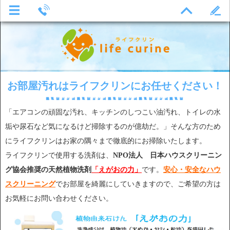
お部屋汚れはライフクリンにお任せください！
「エアコンの頑固な汚れ、キッチンのしつこい油汚れ、トイレの水
垢や尿石など気になるけど掃除するのが億劫だ。」そんな方のため
にライフクリンはお家の隅々まで徹底的にお掃除いたします。
ライフクリンで使用する洗剤は、
NPO法人 日本ハウスクリーニン
グ協会推奨の天然植物洗剤
「えがおの力」
です。
安心・安全なハウ
スクリーニング
でお部屋を綺麗にしていきますので、ご希望の方は
お気軽にお問い合わせください。