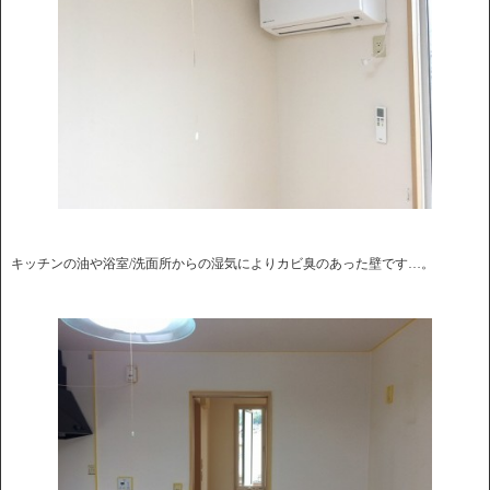
キッチンの油や浴室/洗面所からの湿気によりカビ臭のあった壁です…。