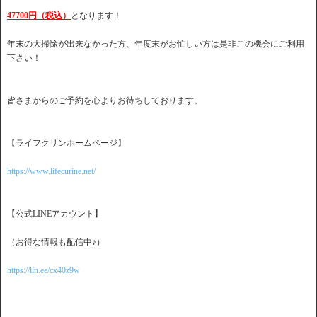
47700円（税込）
となります！
年末の大掃除が出来なかった方、年度末がお忙しい方は是非この機会にご利用
下さい！
皆さまからのご予約を心よりお待ちしております。
【ライフクリンホームページ】
https://www.lifecurine.net/
【公式LINEアカウント】
（お得な情報も配信中♪）
https://lin.ee/cx40z9w