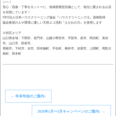
ンへ！
安心・迅速・丁寧をモットーに、地域密着型店舗として、地元に愛されるお店
を目指しています！
NPO法人日本ハウスクリーニング協会『ハウスクリーニング士』資格取得
協会推奨の人や環境に優しい天然エコ洗剤『えがおの力』を使用します
※対応エリア
山口県全域：下関市、長門市、山陽小野田市、宇部市、萩市、阿武町、美祢
市、山口市、防府市、
周南市、下松市、光市、田布施町、平生町、柳井市、岩国市、上関町、周防大
島町、和木町
――――――――――――――――――――――――――――――――――――
←
年末年始のご案内♪
2026年1月〜3月キャンペーンのご案内♪
→