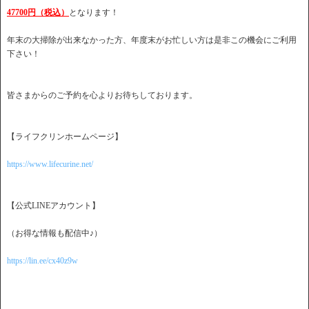
47700円（税込）
となります！
年末の大掃除が出来なかった方、年度末がお忙しい方は是非この機会にご利用
下さい！
皆さまからのご予約を心よりお待ちしております。
【ライフクリンホームページ】
https://www.lifecurine.net/
【公式LINEアカウント】
（お得な情報も配信中♪）
https://lin.ee/cx40z9w