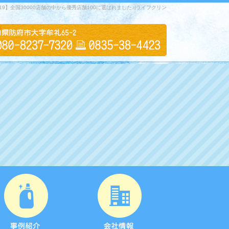
9】全国30000店舗の中から優秀店舗100に選ばれました♪|ライフクリン