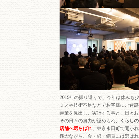
2019年の振り返りで、今年は休み
ミスや技術不足などでお客様にご迷惑
善策を見出し、実行する事と、日々お
その日々の努力が認められ、
くらしの
店舗へ選らばれ
、東京永田町で開かれ
残念ながら、金・銀・銅賞には選ばれ