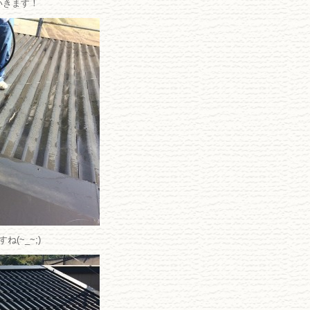
いきます！
(~_~;)