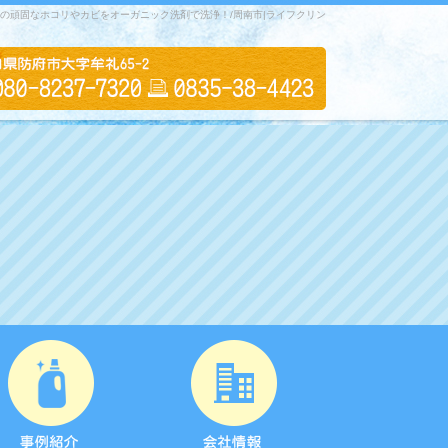
ンの頑固なホコリやカビをオーガニック洗剤で洗浄！/周南市|ライフクリン