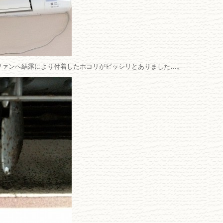
ファンへ結露により付着したホコリがビッシリとありました…。