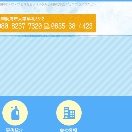
使用中にパラパラと落ちるホコリやカビを徹底除去！/山口市|ライフクリン