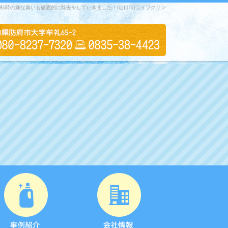
運転時の嫌な臭いも徹底的に除去をしていきました！/山口市|ライフクリン