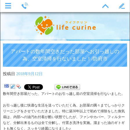
アパートの数年間空きだった部屋へお引っ越しの
為、空室清掃を行ないました！/防府市
投稿日
2018年9月12日
数年間空き部屋だった、アパートのお引っ越し前の空室清掃を行ないました。
お引っ越し後に快適な生活を送っていただく為、お部屋の隅々までしっかりク
リーニングをさせていただきました。特に築30年以上で初めて掃除をした換気
扇は、内部への油汚れ付着が酷い状態でしたが、ファンやカバー、フィルター
など、分解出来るものは全て分解し、付置き洗浄を実施。溜まった油のギトギ
トも無くなく、スッキリ綺麗になりました♪