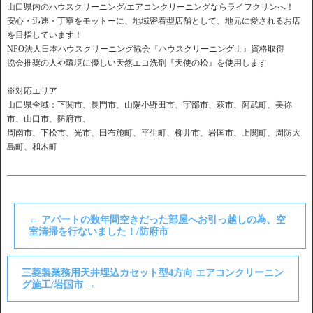
山口県内のハウスクリーニング/エアコンクリーニングならライフクリンへ！
安心・迅速・丁寧をモットーに、地域密着型店舗として、地元に愛されるお店
を目指しています！
NPO法人日本ハウスクリーニング協会『ハウスクリーニング士』資格取得
協会推奨の人や環境に優しい天然エコ洗剤『天使の松』を使用します
※対応エリア
山口県全域：下関市、長門市、山陽小野田市、宇部市、萩市、阿武町、美祢
市、山口市、防府市、
周南市、下松市、光市、田布施町、平生町、柳井市、岩国市、上関町、周防大
島町、和木町
――――――――――――――――――――――――――――――――――――
←
アパートの数年間空きだった部屋へお引っ越しの為、空
室清掃を行ないました！/防府市
三菱製業務用天井埋込カセット型4方向 エアコンクリーニン
グ施工/岩国市
→